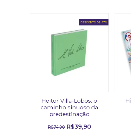
DESCONTO DE 47%
Heitor Villa-Lobos: o
H
caminho sinuoso da
predestinação
R$
39,90
R$
74,90