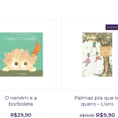
DESCON
O neném e a
Palmas pra que t
borboleta
quero – Livro
R$
29,90
R$
9,90
R$
19,90