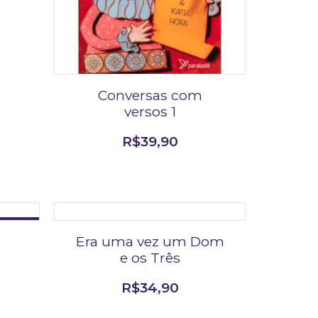
Conversas com
versos 1
R$
39,90
TO DE 24%
Era uma vez um Dom
e os Três
R$
34,90