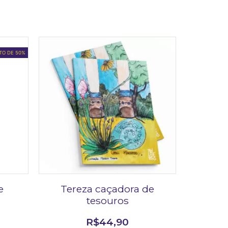
TO DE 50%
e
Tereza caçadora de
tesouros
R$
44,90