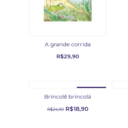
A grande corrida
R$
29,90
DESCONTO DE 24%
Brincolê brincolá
R$
18,90
R$
24,90