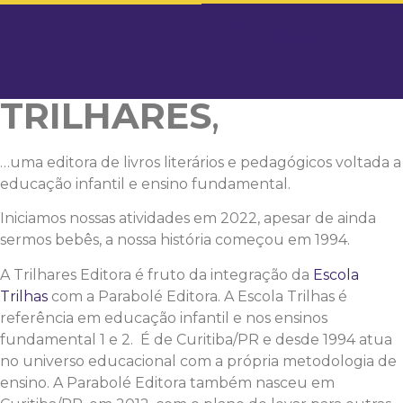
Olá…
Nós somos a
TRILHARES
,
…uma editora de livros literários e pedagógicos voltada a
educação infantil e ensino fundamental.
Iniciamos nossas atividades em 2022, apesar de ainda
sermos bebês, a nossa história começou em 1994.
A Trilhares Editora é fruto da integração da
Escola
Trilhas
com a Parabolé Editora. A Escola Trilhas é
referência em educação infantil e nos ensinos
fundamental 1 e 2. É de Curitiba/PR e desde 1994 atua
no universo educacional com a própria metodologia de
ensino. A Parabolé Editora também nasceu em