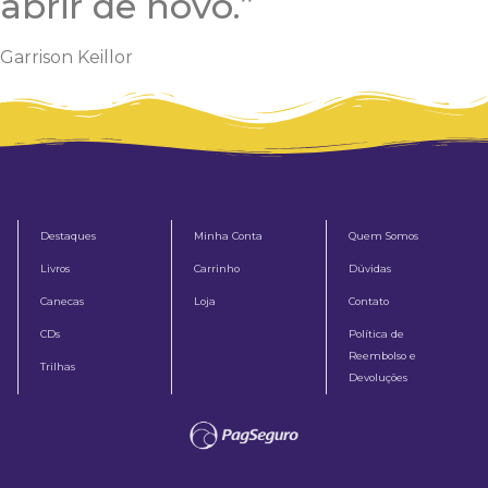
abrir de novo.”
Garrison Keillor
Destaques
Minha Conta
Quem Somos
Livros
Carrinho
Dúvidas
Canecas
Loja
Contato
CDs
Política de
Reembolso e
Trilhas
Devoluções