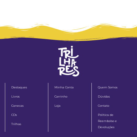
Destaques
Minha Conta
Quem Somos
Livros
Carrinho
Dúvidas
Canecas
Loja
Contato
CDs
Política de
Reembolso e
Trilhas
Devoluções