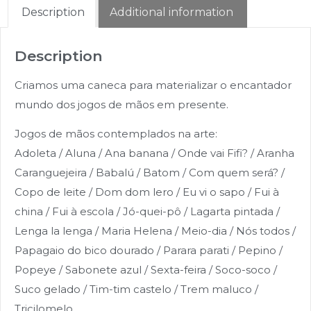
Description
Additional information
Description
Criamos uma caneca para materializar o encantador
mundo dos jogos de mãos em presente.
Jogos de mãos contemplados na arte:
Adoleta / Aluna / Ana banana / Onde vai Fifi? / Aranha
Caranguejeira / Babalú / Batom / Com quem será? /
Copo de leite / Dom dom lero / Eu vi o sapo / Fui à
china / Fui à escola / Jó-quei-pô / Lagarta pintada /
Lenga la lenga / Maria Helena / Meio-dia / Nós todos /
Papagaio do bico dourado / Parara parati / Pepino /
Popeye / Sabonete azul / Sexta-feira / Soco-soco /
Suco gelado / Tim-tim castelo / Trem maluco /
Tricilomelo